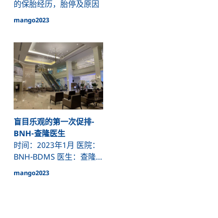
的保胎经历，胎停及原因
15，养囊6，通过筛查
mango2023
2（此处有伏笔）
盲目乐观的第一次促排-
BNH-查隆医生
时间：2023年1月 医院：
BNH-BDMS 医生：查隆
医生 个人情况：年龄36，
mango2023
AMH：1.68 基础卵泡：
12个 结果：取卵7，养囊
1，通过三代筛查0, 留有
一个嵌合体（15号染色体