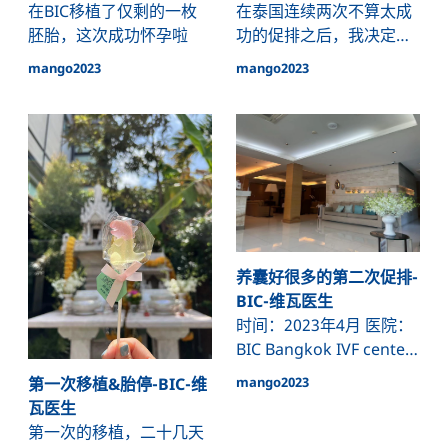
在BIC移植了仅剩的一枚
在泰国连续两次不算太成
胚胎，这次成功怀孕啦
功的促排之后，我决定在
北京最有名的生殖中心-北
mango2023
mango2023
医三院试一次国内公立医
院的促排
养囊好很多的第二次促排-
BIC-维瓦医生
时间：2023年4月 医院：
BIC Bangkok IVF center
Ladprao 医生：维瓦医生
mango2023
第一次移植&胎停-BIC-维
个人情况：同上，年龄
瓦医生
36，AMH：1.68 基础卵
第一次的移植，二十几天
泡：14个 结果： 取卵